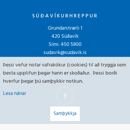
SÚÐAVÍKURHREPPUR
Grundarstræti 1
420 Súðavík
Sími:
450 5900
sudavik@sudavik.is
Þessi vefur notar vafrakökur (cookies) til að tryggja sem
Opið kl. 10:00 til 12:00 og 13:00 til 15:00 virka daga.
besta upplifun þegar hann er skoðaður. Þessi borði
hverfur þegar þú samþykkir notkun.
Lesa nánar
Samþykkja