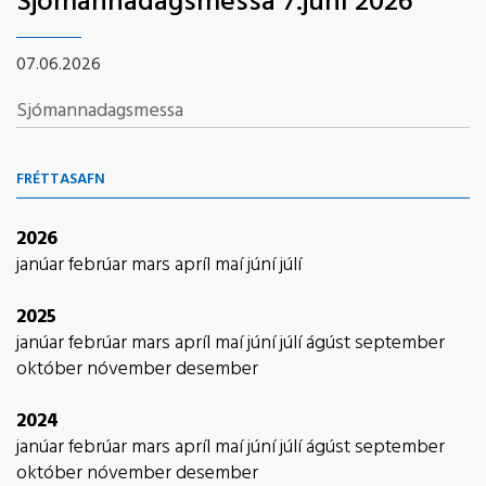
Sjómannadagsmessa 7.júní 2026
07.06.2026
Sjómannadagsmessa
FRÉTTASAFN
2026
janúar
febrúar
mars
apríl
maí
júní
júlí
2025
janúar
febrúar
mars
apríl
maí
júní
júlí
ágúst
september
október
nóvember
desember
2024
janúar
febrúar
mars
apríl
maí
júní
júlí
ágúst
september
október
nóvember
desember