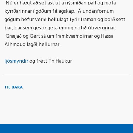
Nú er hægt að setjast út á nýsmíðan pall og njóta
kyrrðarinnar í góðum félagskap. Á undanförnum
gögum hefur verið hellulagt fyrir framan og borð sett
þar, þar sem gestir geta einnig notið útiverunnar.
Græjað og Gert sá um framkvæmdirnar og Hassa
Alhmoud lagði hellurnar.
ljósmyndir
og frétt Th.Haukur
TIL BAKA