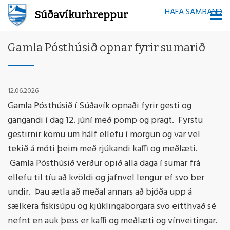
HAFA SAMBAND
Súðavíkurhreppur
Gamla Pósthúsið opnar fyrir sumarið
12.06.2026
Gamla Pósthúsið í Súðavík opnaði fyrir gesti og
gangandi í dag 12. júní með pomp og pragt. Fyrstu
gestirnir komu um hálf ellefu í morgun og var vel
tekið á móti þeim með rjúkandi kaffi og meðlæti.
Gamla Pósthúsið verður opið alla daga í sumar frá
ellefu til tíu að kvöldi og jafnvel lengur ef svo ber
undir. Þau ætla að meðal annars að bjóða upp á
sælkera fiskisúpu og kjúklingaborgara svo eitthvað sé
nefnt en auk þess er kaffi og meðlæti og vínveitingar.