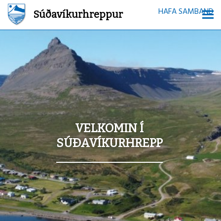
HAFA SAMBAND
Súðavíkurhreppur
VELKOMIN Í
SÚÐAVÍKURHREPP