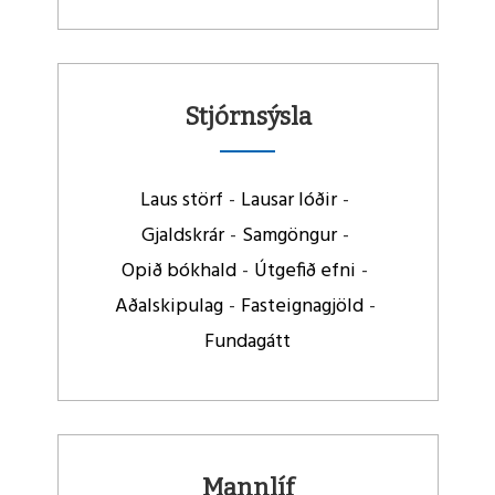
Lesa
meira
Stjórnsýsla
Laus störf
Lausar lóðir
Gjaldskrár
Samgöngur
Opið bókhald
Útgefið efni
Aðalskipulag
Fasteignagjöld
Fundagátt
Lesa
meira
Mannlíf