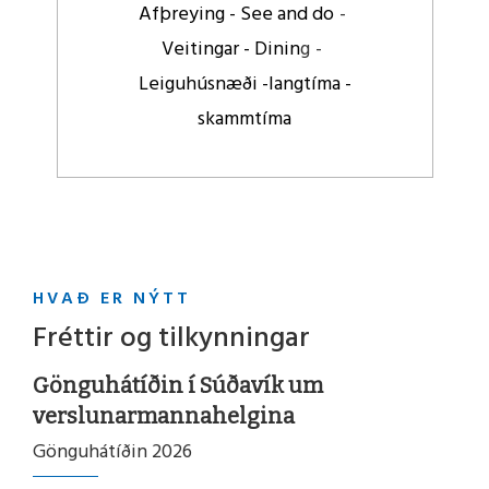
Afþreying - See and do
Veitingar - Dinin
g
Leiguhúsnæði -langtíma -
skammtíma
Lesa
meira
HVAÐ ER NÝTT
Fréttir og tilkynningar
Gönguhátíðin í Súðavík um
READMORENEWS
verslunarmannahelgina
Gönguhátíðin 2026