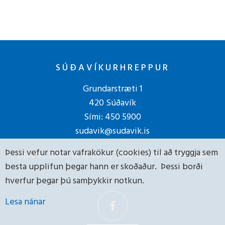
SÚÐAVÍKURHREPPUR
Grundarstræti 1
420 Súðavík
Sími:
450 5900
sudavik@sudavik.is
Þessi vefur notar vafrakökur (cookies) til að tryggja sem
Opið kl. 10:00 til 12:00 og 13:00 til 15:00 virka daga.
besta upplifun þegar hann er skoðaður. Þessi borði
hverfur þegar þú samþykkir notkun.
Lesa nánar