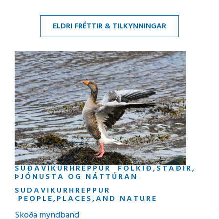
ELDRI FRÉTTIR & TILKYNNINGAR
SÚÐAVÍKURHREPPUR FÓLKIÐ,STAÐIR,
ÞJÓNUSTA OG NÁTTÚRAN
SUDAVIKURHREPPUR
PEOPLE,PLACES,AND NATURE
Skoða myndband