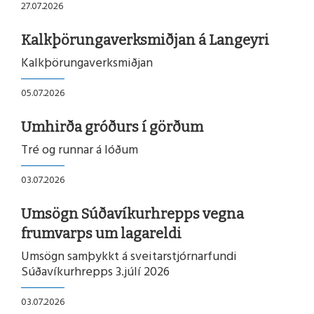
27.07.2026
Kalkþörungaverksmiðjan á Langeyri
READMORENEWS
Kalkþörungaverksmiðjan
05.07.2026
Umhirða gróðurs í görðum
READMORENEWS
Tré og runnar á lóðum
03.07.2026
Umsögn Súðavíkurhrepps vegna
READMORENEWS
frumvarps um lagareldi
Umsögn samþykkt á sveitarstjórnarfundi
Súðavíkurhrepps 3.júlí 2026
03.07.2026