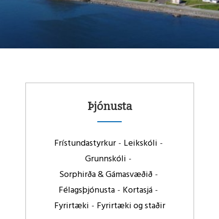
Þjónusta
Frístundastyrkur
Leikskóli
Grunnskóli
Sorphirða & Gámasvæðið
Félagsþjónusta
Kortasjá
Fyrirtæki
Fyrirtæki og staðir