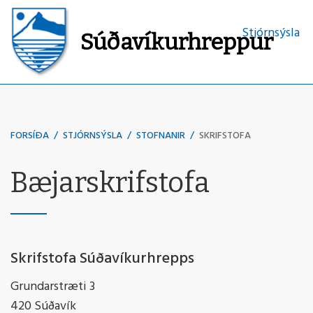
Stjórnsýsla
Súðavíkurhreppur
Leita
FORSÍÐA
/
STJÓRNSÝSLA
/
STOFNANIR
/
SKRIFSTOFA
Bæjarskrifstofa
Skrifstofa Súðavíkurhrepps
Grundarstræti 3
420 Súðavík