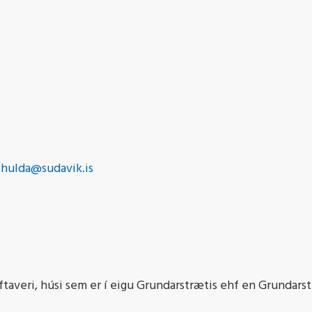
:
hulda@sudavik.is
ftaveri, húsi sem er í eigu Grundarstrætis ehf en Grundarst