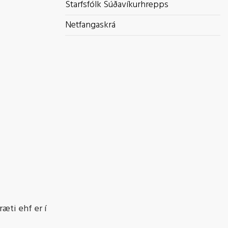
Starfsfólk Súðavíkurhrepps
Netfangaskrá
ræti ehf er í