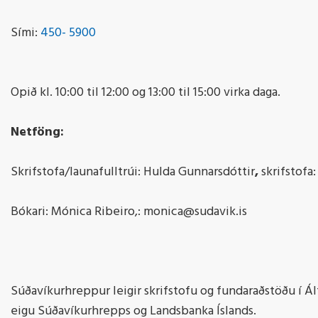
Sími:
450- 5900
Opið kl. 10:00 til 12:00 og 13:00 til 15:00 virka daga.
Netföng:
Skrifstofa/launafulltrúi: Hulda Gunnarsdóttir
,
skrifstofa
Bókari: Mónica Ribeiro,: monica@sudavik.is
Súðavíkurhreppur leigir skrifstofu og fundaraðstöðu í Ál
eigu Súðavíkurhrepps og Landsbanka Íslands.