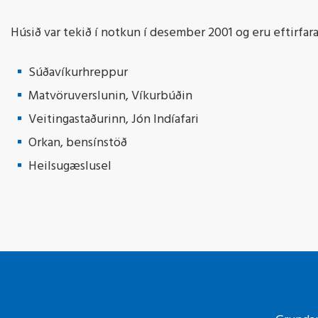
Húsið var tekið í notkun í desember 2001 og eru eftirfar
Súðavíkurhreppur
Matvöruverslunin, Víkurbúðin
Veitingastaðurinn, Jón Indíafari
Orkan, bensínstöð
Heilsugæslusel