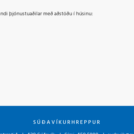
andi þjónustuaðilar með aðstöðu í húsinu:
SÚÐAVÍKURHREPPUR