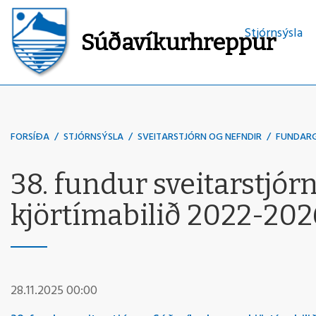
Stjórnsýsla
Súðavíkurhreppur
Leita
FORSÍÐA
/
STJÓRNSÝSLA
/
SVEITARSTJÓRN OG NEFNDIR
/
FUNDAR
38. fundur sveitarstjó
kjörtímabilið 2022-20
28.11.2025 00:00