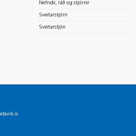
Nefndir, ráð og stjórnir
Sveitarstjórn
Sveitarstjóri
davik.is