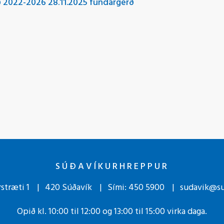
ið 2022-2026 28.11.2025 fundargerð
SÚÐAVÍKURHREPPUR
stræti 1
420 Súðavík
Sími:
450 5900
sudavik@su
Opið kl. 10:00 til 12:00 og 13:00 til 15:00 virka daga.