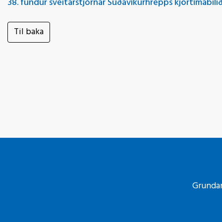
38. fundur sveitarstjórnar Súðavíkurhrepps kjörtímabil
Til baka
Grundar