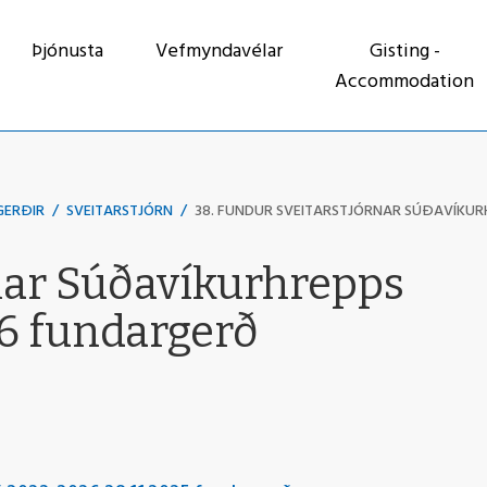
Þjónusta
Vefmyndavélar
Gisting -
Accommodation
GERÐIR
/
SVEITARSTJÓRN
/
38. FUNDUR SVEITARSTJÓRNAR SÚÐAVÍKUR
rnar Súðavíkurhrepps
26 fundargerð