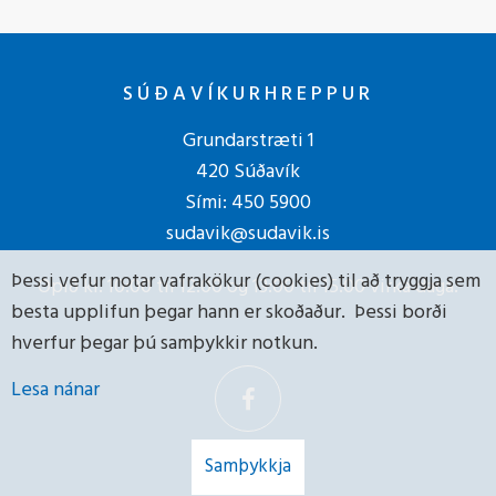
SÚÐAVÍKURHREPPUR
Grundarstræti 1
420 Súðavík
Sími:
450 5900
sudavik@sudavik.is
Þessi vefur notar vafrakökur (cookies) til að tryggja sem
Opið kl. 10:00 til 12:00 og 13:00 til 15:00 virka daga.
besta upplifun þegar hann er skoðaður. Þessi borði
hverfur þegar þú samþykkir notkun.
Lesa nánar
Samþykkja