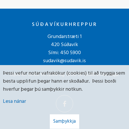
SÚÐAVÍKURHREPPUR
Grundarstræti 1
420 Súðavík
Sími:
450 5900
sudavik@sudavik.is
Þessi vefur notar vafrakökur (cookies) til að tryggja sem
Opið kl. 10:00 til 12:00 og 13:00 til 15:00 virka daga.
besta upplifun þegar hann er skoðaður. Þessi borði
hverfur þegar þú samþykkir notkun.
Lesa nánar
Samþykkja