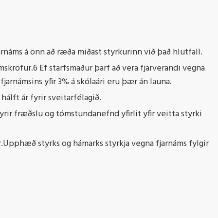
arnáms á önn að ræða miðast styrkurinn við það hlutfall.
ámskröfur.6 Ef starfsmaður þarf að vera fjarverandi vegna
 fjarnámsins yfir 3% á skólaári eru þær án launa.
álft ár fyrir sveitarfélagið.
yrir fræðslu og tómstundanefnd yfirlit yfir veitta styrki
ár.Upphæð styrks og hámarks styrkja vegna fjarnáms fylgir