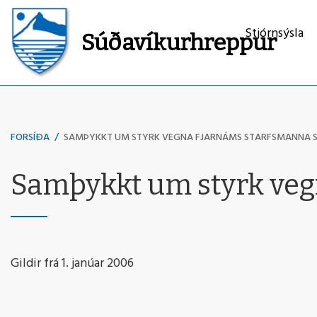
Stjórnsýsla
Súðavíkurhreppur
Leita
FORSÍÐA
/
SAMÞYKKT UM STYRK VEGNA FJARNÁMS STARFSMANNA 
Samþykkt um styrk veg
Gildir frá 1. janúar 2006