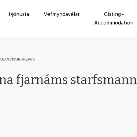
Þjónusta
Vefmyndavélar
Gisting -
Accommodation
SÚÐAVÍKURHREPPS
na fjarnáms starfsman