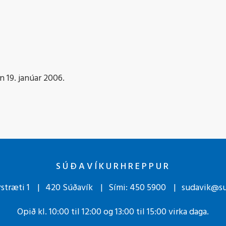
 19. janúar 2006.
SÚÐAVÍKURHREPPUR
stræti 1
420 Súðavík
Sími:
450 5900
sudavik@su
Opið kl. 10:00 til 12:00 og 13:00 til 15:00 virka daga.