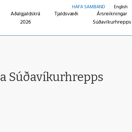
HAFA SAMBAND
English
Aðalgjaldskrá
Tjaldsvæði
Ársreikningar
2026
Súðavíkurhrepps
na Súðavíkurhrepps