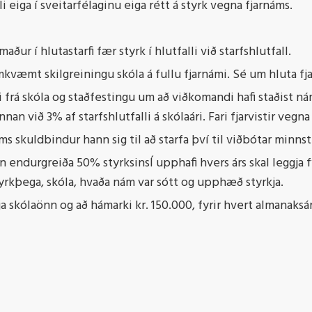
eiga í sveitarfélaginu eiga rétt á styrk vegna fjarnáms.
ður í hlutastarfi fær styrk í hlutfalli við starfshlutfall.
samkvæmt skilgreiningu skóla á fullu fjarnámi. Sé um hluta fj
ngi frá skóla og staðfestingu um að viðkomandi hafi staðist n
n við 3% af starfshlutfalli á skólaári. Fari fjarvistir vegna
ms skuldbindur hann sig til að starfa því til viðbótar minnst h
n endurgreiða 50% styrksinsÍ upphafi hvers árs skal leggja f
yrkþega, skóla, hvaða nám var sótt og upphæð styrkja.
ja skólaönn og að hámarki kr. 150.000, fyrir hvert almanaks