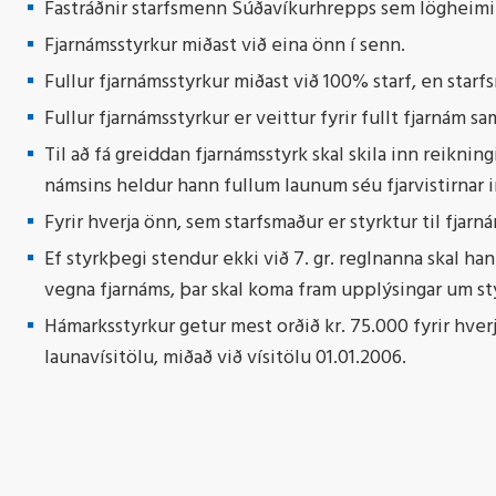
Fastráðnir starfsmenn Súðavíkurhrepps sem lögheimili 
Fjarnámsstyrkur miðast við eina önn í senn.
Fullur fjarnámsstyrkur miðast við 100% starf, en starfsma
Fullur fjarnámsstyrkur er veittur fyrir fullt fjarnám 
Til að fá greiddan fjarnámsstyrk skal skila inn reikni
námsins heldur hann fullum launum séu fjarvistirnar inna
Fyrir hverja önn, sem starfsmaður er styrktur til fjarná
Ef styrkþegi stendur ekki við 7. gr. reglnanna skal han
vegna fjarnáms, þar skal koma fram upplýsingar um st
Hámarksstyrkur getur mest orðið kr. 75.000 fyrir hver
launavísitölu, miðað við vísitölu 01.01.2006.