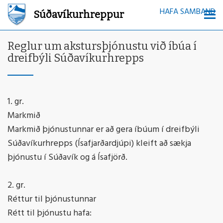
HAFA SAMBAND
Súðavíkurhreppur
Reglur um akstursþjónustu við íbúa í
dreifbýli Súðavíkurhrepps
1. gr.
Markmið
Markmið þjónustunnar er að gera íbúum í dreifbýli
Súðavíkurhrepps (Ísafjarðardjúpi) kleift að sækja
þjónustu í Súðavík og á Ísafjörð.
2. gr.
Réttur til þjónustunnar
Rétt til þjónustu hafa: