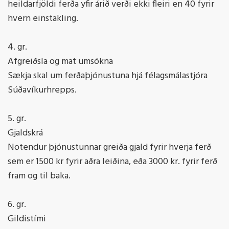
heildarfjöldi ferða yfir árið verði ekki fleiri en 40 fyrir
hvern einstakling.
4. gr.
Afgreiðsla og mat umsókna
Sækja skal um ferðaþjónustuna hjá félagsmálastjóra
Súðavíkurhrepps.
5. gr.
Gjaldskrá
Notendur þjónustunnar greiða gjald fyrir hverja ferð
sem er 1500 kr fyrir aðra leiðina, eða 3000 kr. fyrir ferð
fram og til baka.
6. gr.
Gildistími