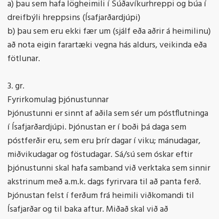
a) þau sem hafa lögheimili í Súðavíkurhreppi og búa í
dreifbýli hreppsins (Ísafjarðardjúpi)
b) þau sem eru ekki fær um (sjálf eða aðrir á heimilinu)
að nota eigin farartæki vegna hás aldurs, veikinda eða
fötlunar.
3. gr.
Fyrirkomulag þjónustunnar
Þjónustunni er sinnt af aðila sem sér um póstflutninga
í Ísafjarðardjúpi. Þjónustan er í boði þá daga sem
póstferðir eru, sem eru þrír dagar í viku; mánudagar,
miðvikudagar og föstudagar. Sá/sú sem óskar eftir
þjónustunni skal hafa samband við verktaka sem sinnir
akstrinum með a.m.k. dags fyrirvara til að panta ferð.
Þjónustan felst í ferðum frá heimili viðkomandi til
Ísafjarðar og til baka aftur. Miðað skal við að