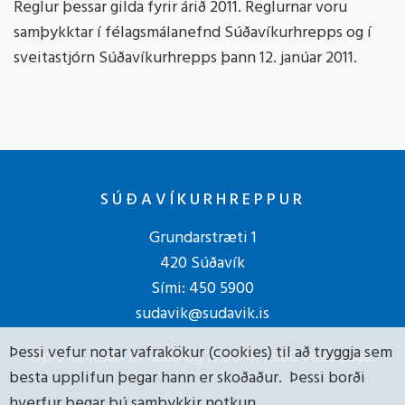
Reglur þessar gilda fyrir árið 2011. Reglurnar voru
samþykktar í félagsmálanefnd Súðavíkurhrepps og í
sveitastjórn Súðavíkurhrepps þann 12. janúar 2011.
SÚÐAVÍKURHREPPUR
Grundarstræti 1
420 Súðavík
Sími:
450 5900
sudavik@sudavik.is
Þessi vefur notar vafrakökur (cookies) til að tryggja sem
Opið kl. 10:00 til 12:00 og 13:00 til 15:00 virka daga.
besta upplifun þegar hann er skoðaður. Þessi borði
hverfur þegar þú samþykkir notkun.