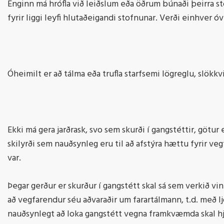
Enginn má hrófla við leiðslum eða öðrum búnaði þeirra st
fyrir liggi leyfi hlutaðeigandi stofnunar. Verði einhver óv
Óheimilt er að tálma eða trufla starfsemi lögreglu, slökk
Ekki má gera jarðrask, svo sem skurði í gangstéttir, götur 
skilyrði sem nauðsynleg eru til að afstýra hættu fyrir veg
var.
Þegar gerður er skurður í gangstétt skal sá sem verkið vi
að vegfarendur séu aðvaraðir um farartálmann, t.d. með l
nauðsynlegt að loka gangstétt vegna framkvæmda skal hjá