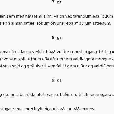
7. gr.
æri sem með háttsemi sinni valda vegfarendum eða íbúum 
slan á almannafæri sökum ölvunar eða af öðrum ástæðum.
8. gr.
nema í frostlausu veðri ef það veldur rennsli á gangstétt,
m svo sem spilliefnum eða efnum sem valdið geta mengun 
i sínu snjó og grýlukerti sem fallið geta niður og valdið hæ
9. gr.
 skemma þar ekki hluti sem ætlaðir eru til almenningsnota 
lýsingar nema með leyfi eiganda eða umráðamanns.