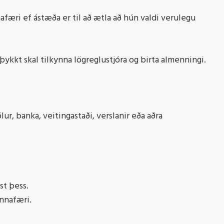
afæri ef ástæða er til að ætla að hún valdi verulegu
ykkt skal tilkynna lögreglustjóra og birta almenningi.
r, banka, veitingastaði, verslanir eða aðra
st þess.
annafæri.