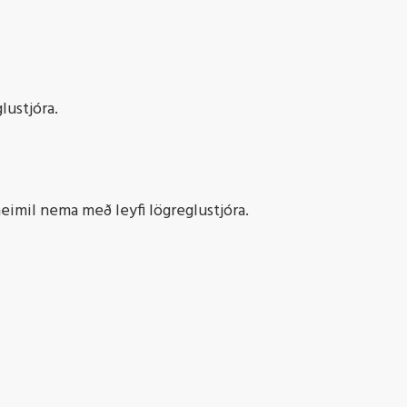
lustjóra.
eimil nema með leyfi lögreglustjóra.