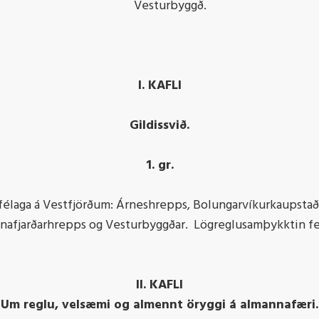
Vesturbyggð.
I. KAFLI
Gildissvið.
1. gr.
rfélaga á Vestfjörðum: Árneshrepps, Bolungarvíkurkaupstað
afjarðarhrepps og Vesturbyggðar. Lögreglusamþykktin fell
II. KAFLI
Um reglu, velsæmi og almennt öryggi á almannafæri.