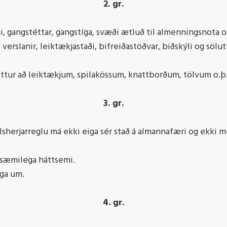
2. gr.
gi, gangstéttar, gangstíga, svæði ætluð til almenningsnota 
erslanir, leiktækjastaði, bifreiðastöðvar, biðskýli og sölut
eittur að leiktækjum, spilakössum, knattborðum, tölvum o.þ
3. gr.
llsherjarreglu má ekki eiga sér stað á almannafæri og ekki
 ósæmilega háttsemi.
ega um.
4. gr.