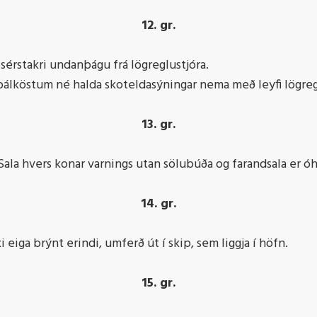
12. gr.
rstakri undanþágu frá lögreglustjóra.
 bálköstum né halda skoteldasýningar nema með leyfi lögreg
13. gr.
ala hvers konar varnings utan sölubúða og farandsala er óh
14. gr.
iga brýnt erindi, umferð út í skip, sem liggja í höfn.
15. gr.