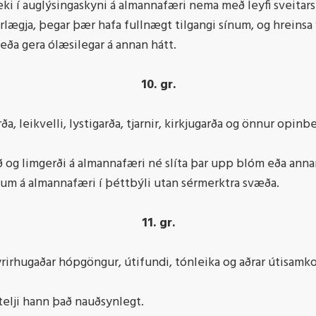
tæki í auglýsingaskyni á almannafæri nema með leyfi sveitarst
jarlægja, þegar þær hafa fullnægt tilgangi sínum, og hreins
 eða gera ólæsilegar á annan hátt.
10. gr.
 leikvelli, lystigarða, tjarnir, kirkjugarða og önnur opinb
ð og limgerði á almannafæri né slíta þar upp blóm eða anna
gnum á almannafæri í þéttbýli utan sérmerktra svæða.
11. gr.
yrirhugaðar hópgöngur, útifundi, tónleika og aðrar útisamko
elji hann það nauðsynlegt.