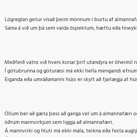
Lögreglan getur vísað þeim mönnum í burtu af almannaf
Sama á við um þá sem valda óspektum, hættu eða hneyk
Meðferð vatns við hvers konar þrif utandyra er óheimil 
Í götubrunna og göturæsi má ekki hella mengandi efnu
Eiganda eða umráðamanni húss er skylt að fjarlægja af hús
Öllum ber að gæta þess að ganga vel um á almannafæri og
öðrum mannvirkjum sem liggja að almannafæri.
Á mannvirki og hluti má ekki mála, teikna eða festa aug