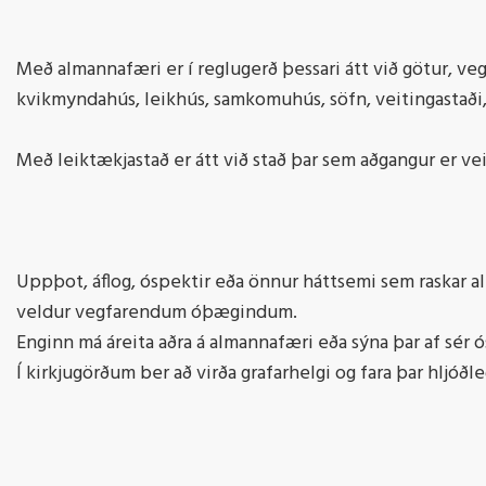
Með almannafæri er í reglugerð þessari átt við götur, ve
kvikmyndahús, leikhús, samkomuhús, söfn, veitingastaði, v
Með leiktækjastað er átt við stað þar sem aðgangur er v
Uppþot, áflog, óspektir eða önnur háttsemi sem raskar a
veldur vegfarendum óþægindum.
Enginn má áreita aðra á almannafæri eða sýna þar af sér
Í kirkjugörðum ber að virða grafarhelgi og fara þar hljóðl