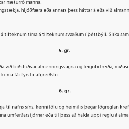
kar næturró manna.
ngstækja, hljóðfæra eða annars þess háttar á eða við almann
á tilteknum tíma á tilteknum svæðum í þéttbýli. Slíka samþ
5. gr.
a við biðstöðvar almenningsvagna og leigubifreiða, miðasölu
koma fái fyrstir afgreiðslu.
6. gr.
ja til nafns síns, kennitölu og heimilis þegar lögreglan kref
gna umferðarstjórnar eða til þess að halda uppi reglu á alm