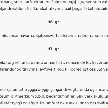
ofnana, sem starfræktar eru í almenningsþágu, svo sem vatn
iljandi valdur að slíku, skal tilkynna það þegar í stað hluta
16. gr.
viliðs, almannavarna, hjálparsveita eða annarra þeirra, sem 
17. gr.
eða torg né raska þeim á annan hátt, nema með leyfi sveitarst
farendur og tilkynna leyfisveitingu til lögreglustjóra. Að ve
nnur sjá um að tryggja öryggi gangandi vegfarenda og annarr
jósum, glitmerkjum o.þ.h. þegar dimmt er. Slík verk skulu u
leið tryggð og afgirt frá umferð ökutækja innan þéttbýlism