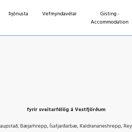
Þjónusta
Vefmyndavélar
Gisting -
Accommodation
fyrir sveitarfélög á Vestfjörðum
upstað, Bæjarhrepp, Ísafjarðarbæ, Kaldrananeshrepp, Rey