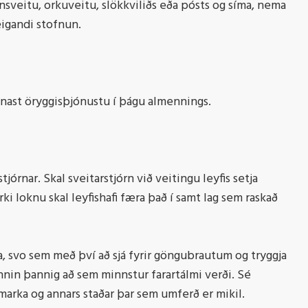
sveitu, orkuveitu, slökkviliðs eða pósts og síma, nema
ðeigandi stofnun.
annast öryggisþjónustu í þágu almennings.
jórnar. Skal sveitarstjórn við veitingu leyfis setja
rki loknu skal leyfishafi færa það í samt lag sem raskað
a, svo sem með því að sjá fyrir göngubrautum og tryggja
nnin þannig að sem minnstur farartálmi verði. Sé
arka og annars staðar þar sem umferð er mikil.