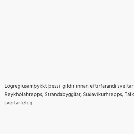
Lögreglusamþykkt þessi gildir innan eftirfarandi sveita
Reykhólahrepps, Strandabyggðar, Súðavíkurhrepps, Tálkn
sveitarfélög