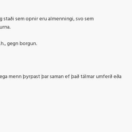
og staði sem opnir eru almenningi, svo sem
urna.
.h., gegn borgun.
 mega menn þyrpast þar saman ef það tálmar umferð eða