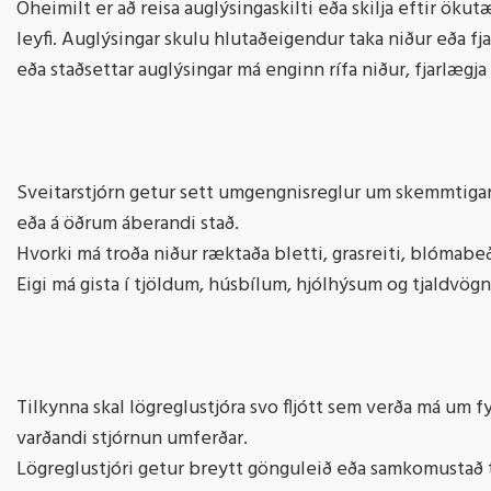
Óheimilt er að reisa auglýsingaskilti eða skilja eftir öku
leyfi. Auglýsingar skulu hlutaðeigendur taka niður eða f
eða staðsettar auglýsingar má enginn rífa niður, fjarlægja
Sveitarstjórn getur sett umgengnisreglur um skemmtigarða,
eða á öðrum áberandi stað.
Hvorki má troða niður ræktaða bletti, grasreiti, blómabe
Eigi má gista í tjöldum, húsbílum, hjólhýsum og tjaldvö
Tilkynna skal lögreglustjóra svo fljótt sem verða má um f
varðandi stjórnun umferðar.
Lögreglustjóri getur breytt gönguleið eða samkomustað t