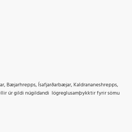
ar, Bæjarhrepps, Ísafjarðarbæjar, Kaldrananeshrepps,
ir úr gildi núgildandi lögreglusamþykktir fyrir sömu