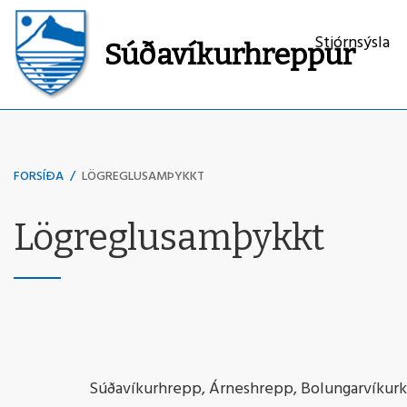
Stjórnsýsla
Súðavíkurhreppur
Leita
FORSÍÐA
/
LÖGREGLUSAMÞYKKT
Lögreglusamþykkt
Súðavíkurhrepp, Árneshrepp, Bolungarvíkurka