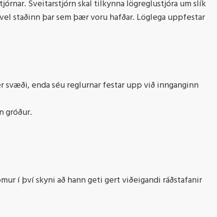
jórnar. Sveitarstjórn skal tilkynna lögreglustjóra um slík
a vel staðinn þar sem þær voru hafðar. Löglega uppfestar
er svæði, enda séu reglurnar festar upp við innganginn
n gróður.
mur í því skyni að hann geti gert viðeigandi ráðstafanir