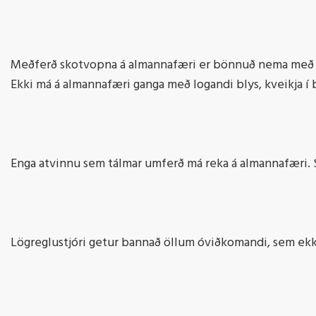
Meðferð skotvopna á almannafæri er bönnuð nema með sé
Ekki má á almannafæri ganga með logandi blys, kveikja í
Enga atvinnu sem tálmar umferð má reka á almannafæri. S
Lögreglustjóri getur bannað öllum óviðkomandi, sem ekki e