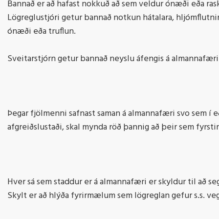
Bannað er að hafast nokkuð að sem veldur ónæði eða ras
Lögreglustjóri getur bannað notkun hátalara, hljómflutni
ónæði eða truflun.
Sveitarstjórn getur bannað neyslu áfengis á almannafæri 
Þegar fjölmenni safnast saman á almannafæri svo sem í eð
afgreiðslustaði, skal mynda röð þannig að þeir sem fyrstir 
Hver sá sem staddur er á almannafæri er skyldur til að seg
Skylt er að hlýða fyrirmælum sem lögreglan gefur s.s. ve