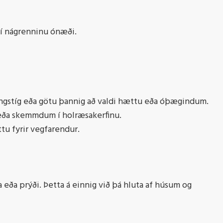
í nágrenninu ónæði.
 gangstíg eða götu þannig að valdi hættu eða óþægindum.
eða skemmdum í holræsakerfinu.
ttu fyrir vegfarendur.
eða prýði. Þetta á einnig við þá hluta af húsum og