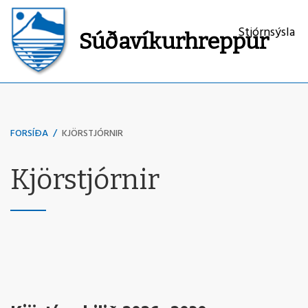
Stjórnsýsla
Súðavíkurhreppur
Leita
FORSÍÐA
/
KJÖRSTJÓRNIR
Kjörstjórnir