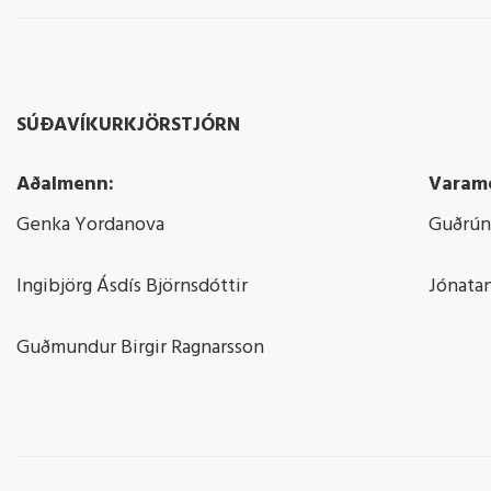
SÚÐAVÍKURKJÖRSTJÓRN
Aðalmenn:
Varam
Genka Yordanova
Guðrún 
Ingibjörg Ásdís Björnsdóttir
Jónatan
Guðmundur Birgir Ragnarsson