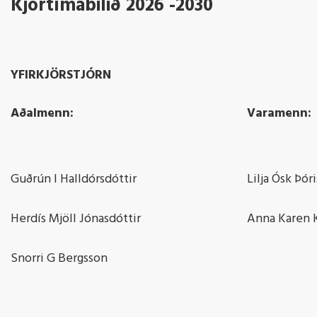
Kjörtímabilið 2026 -2030
YFIRKJÖRSTJÓRN
Aðalmenn:
Varamenn:
Guðrún I Halldórsdóttir
Lilja Ósk Þór
Herdís Mjöll Jónasdóttir
Anna Karen K
Snorri G Bergsson