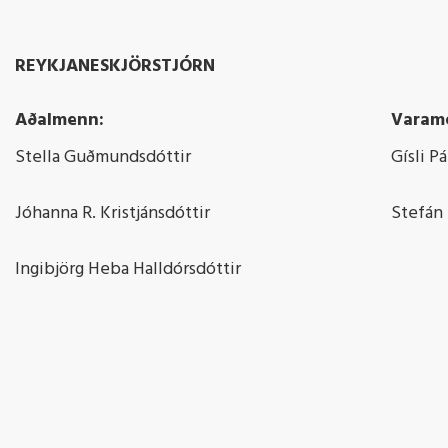
REYKJANESKJÖRSTJÓRN
Aðalmenn:
Varam
Stella Guðmundsdóttir
Gísli P
Jóhanna R. Kristjánsdóttir
Stefán
Ingibjörg Heba Halldórsdóttir