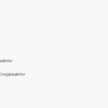
isdóttir
ristjánsdóttir