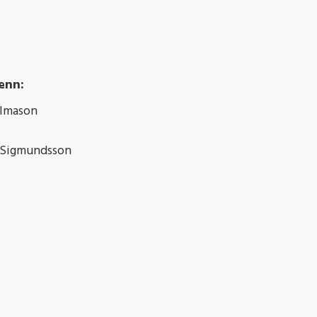
enn:
álmason
 Sigmundsson