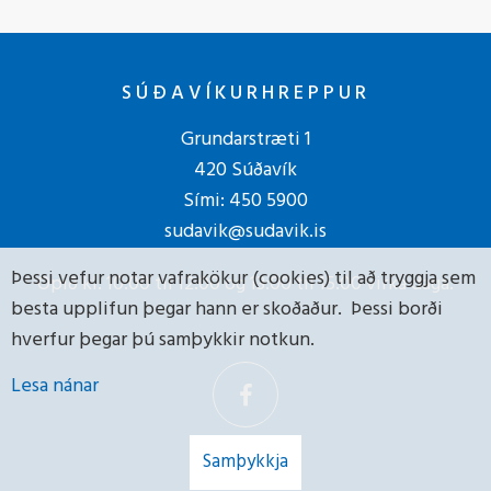
SÚÐAVÍKURHREPPUR
Grundarstræti 1
420 Súðavík
Sími:
450 5900
sudavik@sudavik.is
Þessi vefur notar vafrakökur (cookies) til að tryggja sem
Opið kl. 10:00 til 12:00 og 13:00 til 15:00 virka daga.
besta upplifun þegar hann er skoðaður. Þessi borði
hverfur þegar þú samþykkir notkun.
Lesa nánar
Samþykkja