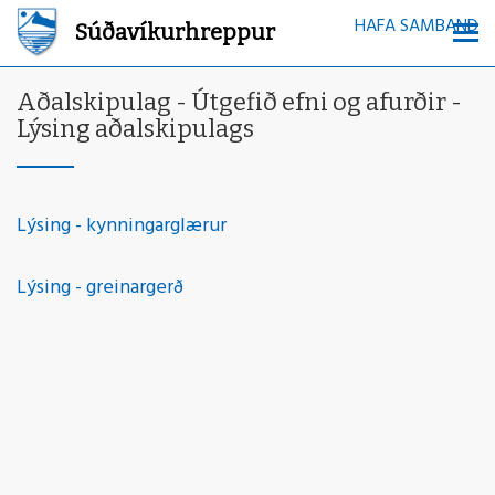
HAFA SAMBAND
Súðavíkurhreppur
Aðalskipulag - Útgefið efni og afurðir -
Lýsing aðalskipulags
Lýsing - kynningarglærur
Lýsing - greinargerð