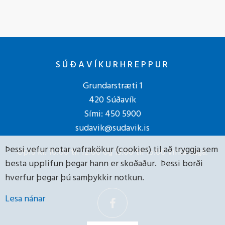
SÚÐAVÍKURHREPPUR
Grundarstræti 1
420 Súðavík
Sími:
450 5900
sudavik@sudavik.is
Þessi vefur notar vafrakökur (cookies) til að tryggja sem
Opið kl. 10:00 til 12:00 og 13:00 til 15:00 virka daga.
besta upplifun þegar hann er skoðaður. Þessi borði
hverfur þegar þú samþykkir notkun.
Lesa nánar