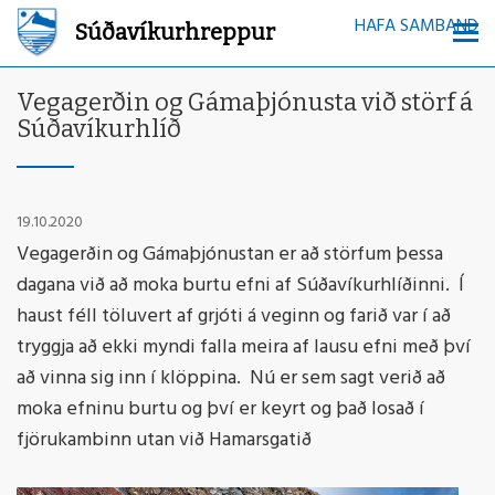
HAFA SAMBAND
Súðavíkurhreppur
Vegagerðin og Gámaþjónusta við störf á
Súðavíkurhlíð
19.10.2020
Vegagerðin og Gámaþjónustan er að störfum þessa
dagana við að moka burtu efni af Súðavíkurhlíðinni. Í
haust féll töluvert af grjóti á veginn og farið var í að
tryggja að ekki myndi falla meira af lausu efni með því
að vinna sig inn í klöppina. Nú er sem sagt verið að
moka efninu burtu og því er keyrt og það losað í
fjörukambinn utan við Hamarsgatið