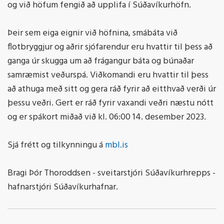
og við höfum fengið að upplifa í Súðavíkurhöfn.
Þeir sem eiga eignir við höfnina, smábáta við
flotbryggjur og aðrir sjófarendur eru hvattir til þess að
ganga úr skugga um að frágangur báta og búnaðar
samræmist veðurspá. Viðkomandi eru hvattir til þess
að athuga með sitt og gera ráð fyrir að eitthvað verði úr
þessu veðri. Gert er ráð fyrir vaxandi veðri næstu nótt
og er spákort miðað við kl. 06:00 14. desember 2023.
Sjá frétt og tilkynningu á
mbl.is
Bragi Þór Thoroddsen - sveitarstjóri Súðavíkurhrepps -
hafnarstjóri Súðavíkurhafnar.