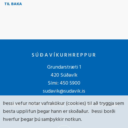
TIL BAKA
SÚÐAVÍKURHREPPUR
Grundarstræti 1
420 Súðavík
Sími:
450 5900
sudavik@sudavik.is
Þessi vefur notar vafrakökur (cookies) til að tryggja sem
Opið kl. 10:00 til 12:00 og 13:00 til 15:00 virka daga.
besta upplifun þegar hann er skoðaður. Þessi borði
hverfur þegar þú samþykkir notkun.