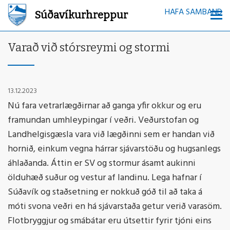
HAFA SAMBAND
Súðavíkurhreppur
Varað við stórsreymi og stormi
13.12.2023
Nú fara vetrarlægðirnar að ganga yfir okkur og eru
framundan umhleypingar í veðri. Veðurstofan og
Landhelgisgæsla vara við lægðinni sem er handan við
hornið, einkum vegna hárrar sjávarstöðu og hugsanlegs
áhlaðanda. Áttin er SV og stormur ásamt aukinni
ölduhæð suður og vestur af landinu. Lega hafnar í
Súðavík og staðsetning er nokkuð góð til að taka á
móti svona veðri en há sjávarstaða getur verið varasöm.
Flotbryggjur og smábátar eru útsettir fyrir tjóni eins