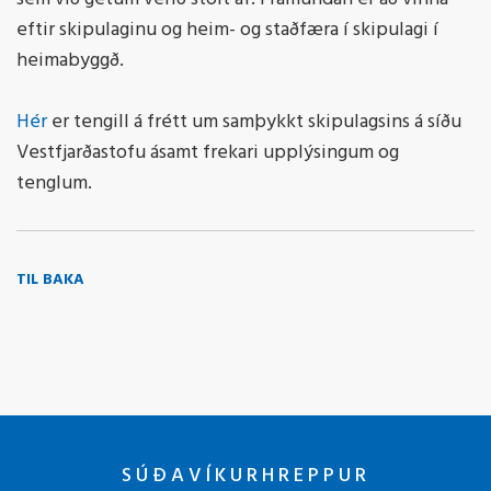
eftir skipulaginu og heim- og staðfæra í skipulagi í
heimabyggð.
Hér
er tengill á frétt um samþykkt skipulagsins á síðu
Vestfjarðastofu ásamt frekari upplýsingum og
tenglum.
TIL BAKA
SÚÐAVÍKURHREPPUR