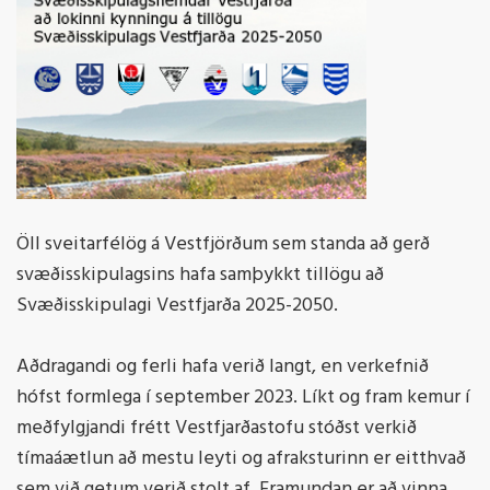
Öll sveitarfélög á Vestfjörðum sem standa að gerð
svæðisskipulagsins hafa samþykkt tillögu að
Svæðisskipulagi Vestfjarða 2025-2050.
Aðdragandi og ferli hafa verið langt, en verkefnið
hófst formlega í september 2023. Líkt og fram kemur í
meðfylgjandi frétt Vestfjarðastofu stóðst verkið
tímaáætlun að mestu leyti og afraksturinn er eitthvað
sem við getum verið stolt af. Framundan er að vinna