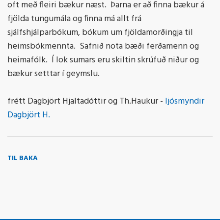
oft með fleiri bækur næst. Þarna er að finna bækur á
fjölda tungumála og finna má allt frá
sjálfshjálparbókum, bókum um fjöldamorðingja til
heimsbókmennta. Safnið nota bæði ferðamenn og
heimafólk. Í lok sumars eru skiltin skrúfuð niður og
bækur setttar í geymslu.
frétt Dagbjört Hjaltadóttir og Th.Haukur -
ljósmyndir
Dagbjört H.
TIL BAKA