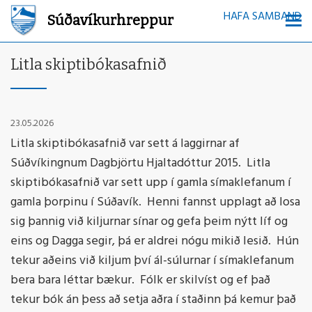
HAFA SAMBAND
Súðavíkurhreppur
Litla skiptibókasafnið
23.05.2026
Litla skiptibókasafnið var sett á laggirnar af
Súðvíkingnum Dagbjörtu Hjaltadóttur 2015. Litla
skiptibókasafnið var sett upp í gamla símaklefanum í
gamla þorpinu í Súðavík. Henni fannst upplagt að losa
sig þannig við kiljurnar sínar og gefa þeim nýtt líf og
eins og Dagga segir, þá er aldrei nógu mikið lesið. Hún
tekur aðeins við kiljum því ál-súlurnar í símaklefanum
bera bara léttar bækur. Fólk er skilvíst og ef það
tekur bók án þess að setja aðra í staðinn þá kemur það