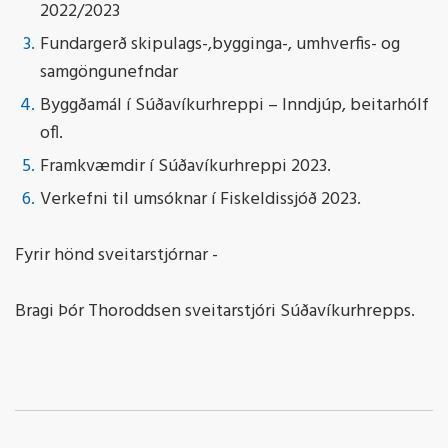
2022/2023
Fundargerð skipulags-,bygginga-, umhverfis- og
samgöngunefndar
Byggðamál í Súðavíkurhreppi – Inndjúp, beitarhólf
ofl.
Framkvæmdir í Súðavíkurhreppi 2023.
Verkefni til umsóknar í Fiskeldissjóð 2023.
Fyrir hönd sveitarstjórnar -
Bragi Þór Thoroddsen sveitarstjóri Súðavíkurhrepps.