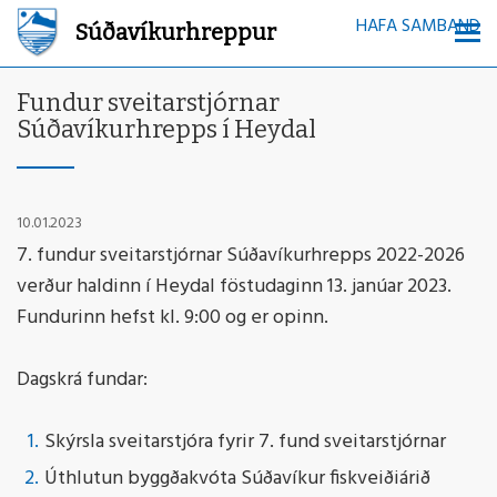
HAFA SAMBAND
Súðavíkurhreppur
Fundur sveitarstjórnar
Súðavíkurhrepps í Heydal
10.01.2023
7. fundur sveitarstjórnar Súðavíkurhrepps 2022-2026
verður haldinn í Heydal föstudaginn 13. janúar 2023.
Fundurinn hefst kl. 9:00 og er opinn.
Dagskrá fundar:
Skýrsla sveitarstjóra fyrir 7. fund sveitarstjórnar
Úthlutun byggðakvóta Súðavíkur fiskveiðiárið