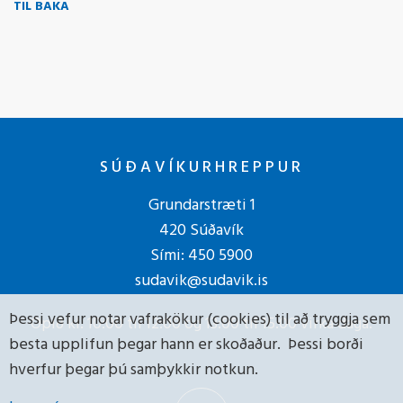
TIL BAKA
SÚÐAVÍKURHREPPUR
Grundarstræti 1
420 Súðavík
Sími:
450 5900
sudavik@sudavik.is
Þessi vefur notar vafrakökur (cookies) til að tryggja sem
Opið kl. 10:00 til 12:00 og 13:00 til 15:00 virka daga.
besta upplifun þegar hann er skoðaður. Þessi borði
hverfur þegar þú samþykkir notkun.