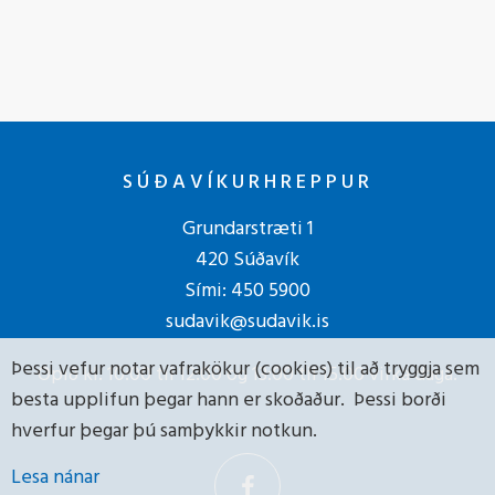
SÚÐAVÍKURHREPPUR
Grundarstræti 1
420 Súðavík
Sími:
450 5900
sudavik@sudavik.is
Þessi vefur notar vafrakökur (cookies) til að tryggja sem
Opið kl. 10:00 til 12:00 og 13:00 til 15:00 virka daga.
besta upplifun þegar hann er skoðaður. Þessi borði
hverfur þegar þú samþykkir notkun.
Lesa nánar