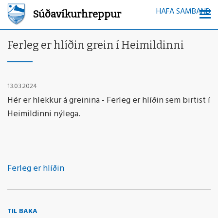
HAFA SAMBAND
Súðavíkurhreppur
Ferleg er hlíðin grein í Heimildinni
13.03.2024
Hér er hlekkur á greinina - Ferleg er hlíðin sem birtist í
Heimildinni nýlega.
Ferleg er hlíðin
TIL BAKA