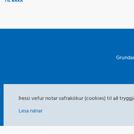
TIL BAKA
Grundar
Þessi vefur notar vafrakökur (cookies) til að tryg
Lesa nánar