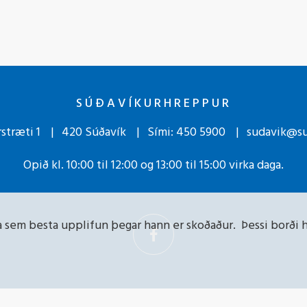
SÚÐAVÍKURHREPPUR
stræti 1
420 Súðavík
Sími:
450 5900
sudavik@su
Opið kl. 10:00 til 12:00 og 13:00 til 15:00 virka daga.
gja sem besta upplifun þegar hann er skoðaður. Þessi borði