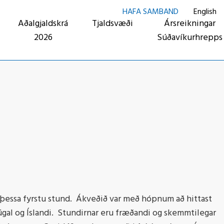
HAFA SAMBAND
English
Aðalgjaldskrá
Tjaldsvæði
Ársreikningar
2026
Súðavíkurhrepps
 á þessa fyrstu stund. Ákveðið var með hópnum að hittast
rtúgal og Íslandi. Stundirnar eru fræðandi og skemmtilegar