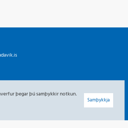
davik.is
 hverfur þegar þú samþykkir notkun.
Samþykkja