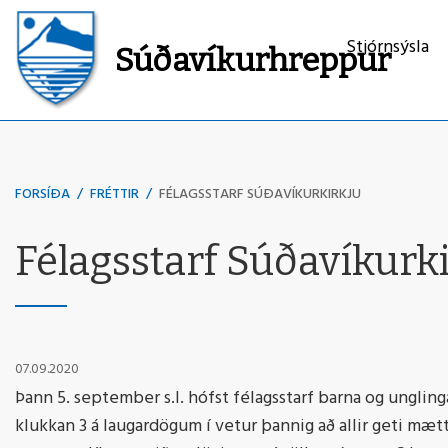
Stjórnsýsla
Súðavíkurhreppur
Leita
FORSÍÐA
/
FRÉTTIR
/
FÉLAGSSTARF SÚÐAVÍKURKIRKJU
Félagsstarf Súðavíkurk
07.09.2020
Þann 5. september s.l. hófst félagsstarf barna og unglin
klukkan 3 á laugardögum í vetur þannig að allir geti mætt.