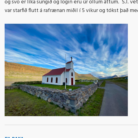
og svo er líka sungið og lögin eru úr öllum áttum. S.l. v
var starfið flutt á rafrænan miðil í 5 vikur og tókst þa