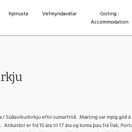
Þjónusta
Vefmyndavélar
Gisting -
Accommodation
irkju
ga í Súðavíkurkirkju eftir sumarfríið. Mæting var mjög góð
 Aldursbil er frá 10 ára til 17 ára og koma þau frá Írak, Po