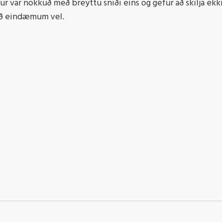
etur var nokkuð með breyttu sniði eins og gefur að skilja ek
ð með eindæmum vel.