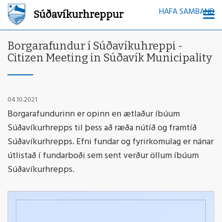
HAFA SAMBAND
Súðavíkurhreppur
Borgarafundur í Súðavíkuhreppi -
Citizen Meeting in Súðavík Municipality
04.10.2021
Borgarafundurinn er opinn en ætlaður íbúum
Súðavíkurhrepps til þess að ræða nútíð og framtíð
Súðavíkurhrepps. Efni fundar og fyrirkomulag er nánar
útlistað í fundarboði sem sent verður öllum íbúum
Súðavíkurhrepps.