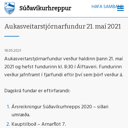
HAFA SAMBAND
Súðavíkurhreppur
Aukasveitarstjórnarfundur 21. maí 2021
18.05.2021
Aukasveitarstjórnarfundur verður haldinn þann 21. maí
2021 og hefst fundurinn kl. 8:30 í Álftaveri. Fundurinn
verður jafnframt í fjarfundi eftir því sem þörf verður á.
Dagskrá fundar er eftirfarandi:
Ársreikningur Súðavíkurhrepps 2020 – síðari
umræða.
Kauptilboð – Arnarflöt 7.