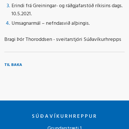
Erindi frá Greiningar- og ráðgjafarstöð ríkisins dags.
10.5.2021.
Umsagnarmál – nefndasvið alþingis.
Bragi Þór Thoroddsen - sveitarstjóri Súðavíkurhrepps
TIL BAKA
SÚÐAVÍKURHREPPUR
Grundarstræti 1