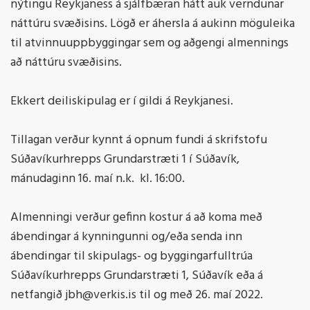
nýtingu Reykjaness á sjálfbæran hátt auk verndunar
náttúru svæðisins. Lögð er áhersla á aukinn möguleika
til atvinnuuppbyggingar sem og aðgengi almennings
að náttúru svæðisins.
Ekkert deiliskipulag er í gildi á Reykjanesi.
Tillagan verður kynnt á opnum fundi á skrifstofu
Súðavíkurhrepps Grundarstræti 1 í Súðavík,
mánudaginn 16. maí n.k. kl. 16:00.
Almenningi verður gefinn kostur á að koma með
ábendingar á kynningunni og/eða senda inn
ábendingar til skipulags- og byggingarfulltrúa
Súðavíkurhrepps Grundarstræti 1, Súðavík eða á
netfangið jbh@verkis.is til og með 26. maí 2022.