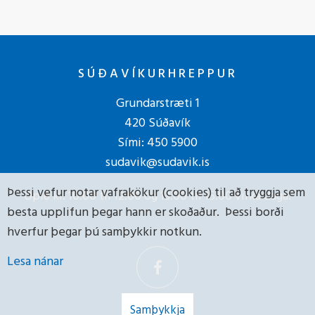
SÚÐAVÍKURHREPPUR
Grundarstræti 1
420 Súðavík
Sími:
450 5900
sudavik@sudavik.is
Þessi vefur notar vafrakökur (cookies) til að tryggja sem
Opið kl. 10:00 til 12:00 og 13:00 til 15:00 virka daga.
besta upplifun þegar hann er skoðaður. Þessi borði
hverfur þegar þú samþykkir notkun.
Lesa nánar
Samþykkja