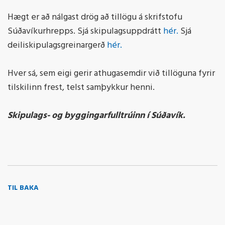
Hægt er að nálgast drög að tillögu á skrifstofu
Súðavíkurhrepps. Sjá skipulagsuppdrátt
hér.
Sjá
deiliskipulagsgreinargerð
hér.
Hver sá, sem eigi gerir athugasemdir við tillöguna fyrir
tilskilinn frest, telst samþykkur henni.
Skipulags- og byggingarfulltrúinn í Súðavík.
TIL BAKA