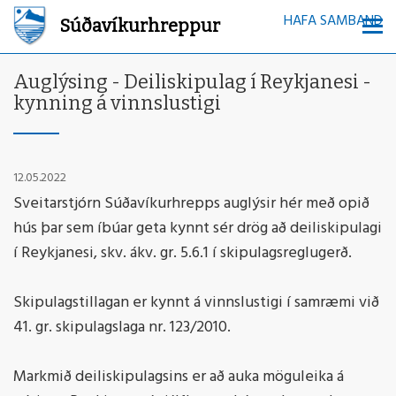
HAFA SAMBAND
Súðavíkurhreppur
Auglýsing - Deiliskipulag í Reykjanesi -
kynning á vinnslustigi
12.05.2022
Sveitarstjórn Súðavíkurhrepps auglýsir hér með opið
hús þar sem íbúar geta kynnt sér drög að deiliskipulagi
í Reykjanesi, skv. ákv. gr. 5.6.1 í skipulagsreglugerð.
Skipulagstillagan er kynnt á vinnslustigi í samræmi við
41. gr. skipulagslaga nr. 123/2010.
Markmið deiliskipulagsins er að auka möguleika á